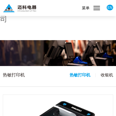
51La
维多利亚老品牌vic(集团)股份有限公
EN
菜单
司
热敏打印机
热敏打印机
收银机